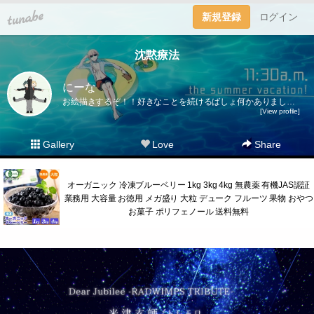
tuna.be
新規登録
ログイン
沈黙療法
にーな
お絵描きするぞ！！好きなことを続けるばしょ何かありましたら下記の方へお願い致します！ご質問ボックス(https://peing.net/ja/harapekopeko)
[View profile]
Gallery
Love
Share
オーガニック 冷凍ブルーベリー 1kg 3kg 4kg 無農薬 有機JAS認証
業務用 大容量 お徳用 メガ盛り 大粒 デューク フルーツ 果物 おやつ
お菓子 ポリフェノール 送料無料