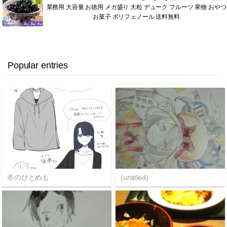
業務用 大容量 お徳用 メガ盛り 大粒 デューク フルーツ 果物 おやつ
お菓子 ポリフェノール 送料無料
Popular entries
冬のひとめも
(untitled)