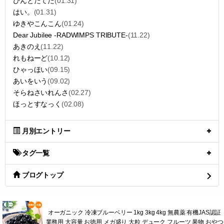
ぴんとたてた
(01.31)
はい。
(01.31)
ゆきやこんこん
(01.24)
Dear Jubilee -RADWIMPS TRIBUTE-
(11.22)
あきのえ
(11.22)
れもねーど
(10.12)
ひゃっほい
(09.15)
あいをいう
(09.02)
そらねさいれんさ
(02.27)
ほっとすなっく
(02.08)
月別エントリー
タグ一覧
ブログトップ
オーガニック 冷凍ブルーベリー 1kg 3kg 4kg 無農薬 有機JAS認証
業務用 大容量 お徳用 メガ盛り 大粒 デューク フルーツ 果物 おやつ