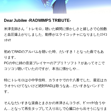
Dear Jubilee -RADWIMPS TRIBUTE-
米津玄師さん「トレモロ」聴いた瞬間に懐かしさと嬉しさで心拍数
と血圧爆上がりしました、動悸がエライコッチャになりましたｴﾗｲｺ
ｯﾁｬ‼︎
初めてRADのアルバムを聴いた時、だいすき！となった曲でもあ
ります。
PCの中に姉の音楽プレイヤーのアプリ？ソフト？があってそこで
コソコソ聴いていたのですが、本当に懐かしや…
特にトレモロは小中学生時、カラオケでの十八番でした、最近はカ
ラオケいけてないけど絶対RADは歌うなあ…だいすきなバンドで
す。
そんなだいすきな楽曲とまさかの米津さんコラボ、ｾﾞｯｯｯﾀｲ合うや
ん…となって再生タップして入り出しで心臓口から出そうになりま