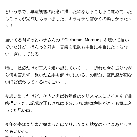
という事で、早速初雪の記念に描いた絵をちょこちょこ進めていた
らこっちが完成しちゃいました、キラキラな雪かくの楽しかった～
～！
描いてる間ずっとハチさんの『Christmas Morgue』を聴いて描い
ていたけど、ほんっと好き…音楽も歌詞も本当に本当にたまらな
い、ぎゅってなる…
特に「足跡だけが二人を追い越していく…」「折れた傘を振りなが
ら何も言えず、繋いだ左手も解けずにいる」の部分、空気感が切な
いほど伝わってくるのすごい…。
今思い出したけど、そういえば数年前のクリスマスにノイさんで曲
絵描いてた…記憶が正しければ多分…その絵は色味がとても気に入
ってた思い出。
今年の冬はまだまだ始まったばかり…？まだ秋なのか？まあどっち
でもいいか。