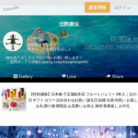
tuna.be
新規登録
ログイン
沈黙療法
にーな
お絵描きするぞ！！
好きなことを続けるばしょ
何かありましたら下記の方へお願い致します！
ご質問ボックス(
https://peing.net/ja/harapekopeko
)
Gallery
Love
Share
【特別価格】日本橋 千疋屋総本店 フルートジェリー 9本入｜父の
日 ギフト ゼリー 詰め合わせお祝い 誕生日 結婚 出産 内祝い お返し
お礼 贈り物 贈答品 お見舞い お供え 御供 香典返し お中元