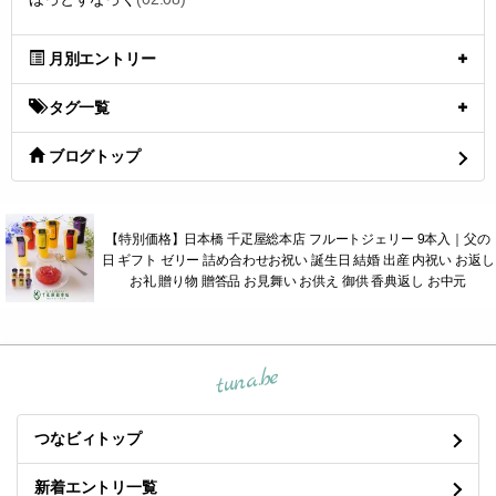
月別エントリー
タグ一覧
ブログトップ
【特別価格】日本橋 千疋屋総本店 フルートジェリー 9本入｜父の
日 ギフト ゼリー 詰め合わせお祝い 誕生日 結婚 出産 内祝い お返し
お礼 贈り物 贈答品 お見舞い お供え 御供 香典返し お中元
tuna.be
つなビィトップ
新着エントリ一覧