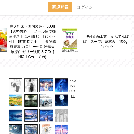
新規登録
ログイン
寒天粉末（国内製造） 500g
【送料無料】【メール便で郵
便ポストにお届け】【代引不
伊那食品工業 かんてんぱ
可】【時間指定不可】 食物繊
ぱ スープ用糸寒天 100g
維豊富 カロリーゼロ 粉寒天
1パック
無漂白 ゼリー強度 S-7 [01]
NICHIGA(ニチガ)
<<p
rev
next
>>