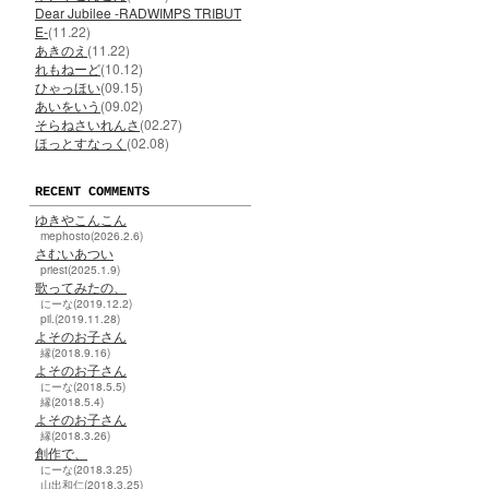
Dear Jubilee -RADWIMPS TRIBUT
E-
(11.22)
あきのえ
(11.22)
れもねーど
(10.12)
ひゃっほい
(09.15)
あいをいう
(09.02)
そらねさいれんさ
(02.27)
ほっとすなっく
(02.08)
RECENT COMMENTS
ゆきやこんこん
mephosto(2026.2.6)
さむいあつい
priest(2025.1.9)
歌ってみたの、
にーな(2019.12.2)
pil.(2019.11.28)
よそのお子さん
縁(2018.9.16)
よそのお子さん
にーな(2018.5.5)
縁(2018.5.4)
よそのお子さん
縁(2018.3.26)
創作で、
にーな(2018.3.25)
山出和仁(2018.3.25)