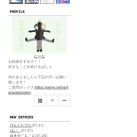
PROFILE
にーな
お絵描きするぞ！！
好きなことを続けるばしょ
何かありましたら下記の方へお願い
致します！
ご質問ボックス(
https://peing.net/ja/h
arapekopeko
)
NEW ENTRIES
ぴんとたてた
(01.31)
はい。
(01.31)
ゆきやこんこん
(01.24)