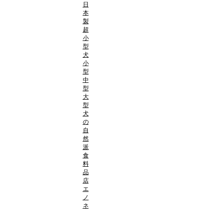
日
本
製
超
小
型
犬
小
型
中
型
大
型
犬
の
自
然
派
食
料
品
店
エ
ノ
ネ