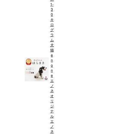
1-
3
0
キ
ロ
グ
ラ
ム
犬
猫
e
n
o
n
e
エ
ノ
ネ
オ
リ
ジ
ナ
ル
エ
ノ
ネ