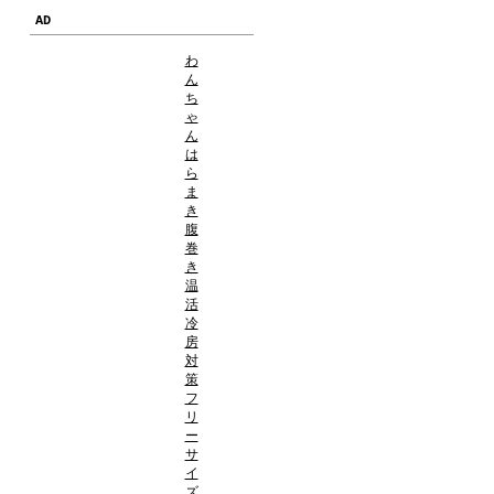
AD
わ
ん
ち
ゃ
ん
は
ら
ま
き
腹
巻
き
温
活
冷
房
対
策
フ
リ
ー
サ
イ
ズ