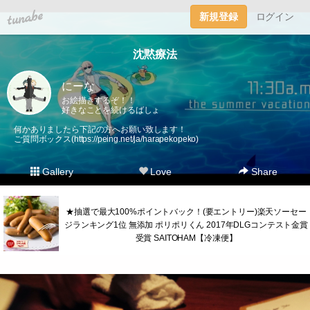
tuna.be
新規登録
ログイン
沈黙療法
にーな
お絵描きするぞ！！
好きなことを続けるばしょ
何かありましたら下記の方へお願い致します！
ご質問ボックス(
https://peing.net/ja/harapekopeko
)
Gallery
Love
Share
★抽選で最大100%ポイントバック！(要エントリー)楽天ソーセー
ジランキング1位 無添加 ポリポリくん 2017年DLGコンテスト金賞
受賞 SAITOHAM【冷凍便】