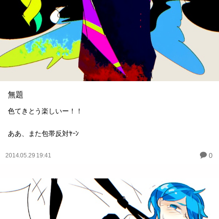
無題
色てきとう楽しいー！！
ああ、また包帯反対ﾔｰﾝ
0
2014.05.29 19:41