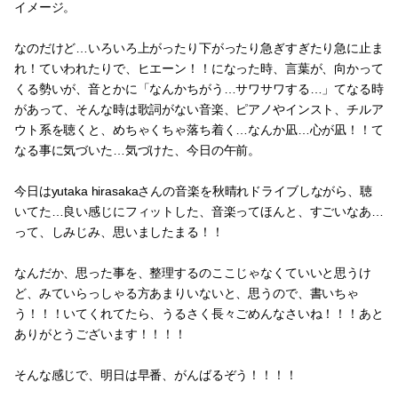
イメージ。
なのだけど…いろいろ上がったり下がったり急ぎすぎたり急に止ま
れ！ていわれたりで、ヒエーン！！になった時、言葉が、向かって
くる勢いが、音とかに「なんかちがう…サワサワする…」てなる時
があって、そんな時は歌詞がない音楽、ピアノやインスト、チルア
ウト系を聴くと、めちゃくちゃ落ち着く…なんか凪…心が凪！！て
なる事に気づいた…気づけた、今日の午前。
今日はyutaka hirasakaさんの音楽を秋晴れドライブしながら、聴
いてた…良い感じにフィットした、音楽ってほんと、すごいなあ…
って、しみじみ、思いましたまる！！
なんだか、思った事を、整理するのここじゃなくていいと思うけ
ど、みていらっしゃる方あまりいないと、思うので、書いちゃ
う！！！いてくれてたら、うるさく長々ごめんなさいね！！！あと
ありがとうございます！！！！
そんな感じで、明日は早番、がんばるぞう！！！！