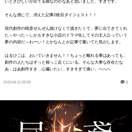
いとさびしいが出てる曲なのかなあと思いました、すきです。
そんな感じで、消えた記事2枚目ダイジェスト！！
現代創作の晴彦ぜんぜん描けなくて描きたくて、夢に出てきてくれ
た～やった～しかもすきな小説のドラマ化してその主人公っていう
夢の内容だ～わーい！とかなんとか記事で書いてた気がします。
はるひこは、おいていきません！！ちょっと離れる事はあっても、
創作の人たちはずっと根っこ近くにいる。そんな大事な存在だな
あ…はあ創作すき…心臓いたい…すきすぎて痛い、へへへ
0
2020.09.11 09:58