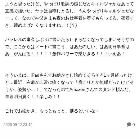
ようと思ったけど、やっぱり歌詞の感じだとキィルツェかなあって
直感で描いた、ヤツは自嘲しとるし、うんやっぱりキィルツェだな
ーって、なので神父さまも夜のお仕事着を着てもらってる、夜着す
き、締め上げたくなりますね！！(？)
パラレルの事久しぶりに書いたら止まらなくなってしまいそうなの
で、ここからはノートに書こう、はあたのしい、はあ明日早番は
あ…がんばる！！！！！創作パワーで乗りきる！！！いえあ！
そういえば、iPadさんでお絵かきし始めてそろそろ1ヶ月経ったけ
ど…最近、右肩が非常に痛くなって「肩こりとか無縁だったけどそ
うか…姿勢か…！」てなったのでAmazonさんでスタンド頼んだ、
早速明日届く！！楽しみ！！
これでお絵かき、もっともっと、捗るといいな～
0
2020.09.12 23:44