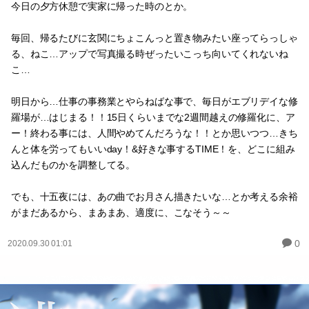
今日の夕方休憩で実家に帰った時のとか。
毎回、帰るたびに玄関にちょこんっと置き物みたい座ってらっしゃ
る、ねこ…アップで写真撮る時ぜったいこっち向いてくれないね
こ…
明日から…仕事の事務業とやらねばな事で、毎日がエブリデイな修
羅場が…はじまる！！15日くらいまでな2週間越えの修羅化に、ア
ー！終わる事には、人間やめてんだろうな！！とか思いつつ…きち
んと体を労ってもいいday！&好きな事するTIME！を、どこに組み
込んだものかを調整してる。
でも、十五夜には、あの曲でお月さん描きたいな…とか考える余裕
がまだあるから、まあまあ、適度に、こなそう～～
0
2020.09.30 01:01