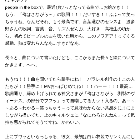
people in the boxで、最近びびっとなってる曲で…お絵かき！！
もう、「俺はさながら～」の歌詞！！！だいすき！！ふふって笑っ
ちゃうね、なんだそれ、もう最高です、言葉選びのセンスよ…波多
野さんの歌詞、言葉、音、リズムぜんぶ、大好き…高校生の頃か
ら、初めてピープルの曲を聴いた時から、このブワアア！ってくる
感動、熱は変わらんなあ…すきだなあ。
長々と、曲について書いたけども、ここからまた長々と絵について
かきます、へへ。
もうね！！！曲を聞いてたら勝手にね！！パラレル創作の！この人
たちが！！勝手に！MVおっぱじめてね！！！ハーー！！！最高…
歌詞通り、締め上げられてる神父さまが「俺はさながら 剥製のヴ
ィーナス」の部分でフフッ」って自嘲してるカット入るの、あ～～
～ある～わかる～笑っちゃう～って意味わからない共感をにまにま
しながら描いてた、上のキィルツェに「なにわろとんねん」って気
持ち悪がられてそうですね、かわいい。
上にブワッといらっしゃる、彼女、最初は白い衣装でリンくんにし