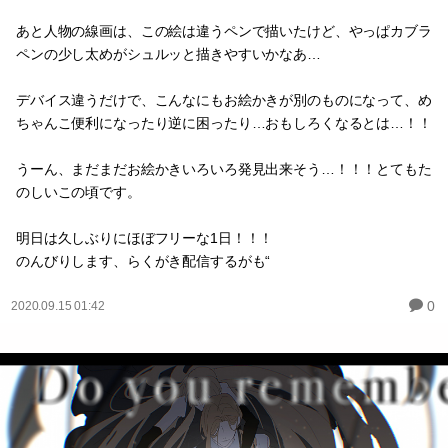
あと人物の線画は、この絵は違うペンで描いたけど、やっぱカブラ
ペンの少し太めがシュルッと描きやすいかなあ…
デバイス違うだけで、こんなにもお絵かきが別のものになって、め
ちゃんこ便利になったり逆に困ったり…おもしろくなるとは…！！
うーん、まだまだお絵かきいろいろ発見出来そう…！！！とてもた
のしいこの頃です。
明日は久しぶりにほぼフリーな1日！！！
のんびりします、らくがき配信するがも“
0
2020.09.15 01:42