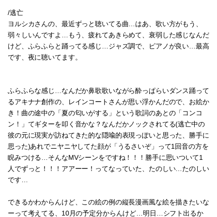
/逃亡
ヨルシカさんの、最近ずっと聴いてる曲…はあ、歌い方がもう、
弱々しいんですよ…もう、疲れてあきらめて、衰弱した感じなんだ
けど、ふらふらと踊ってる感じ…ジャズ調で、ピアノが良い…最高
です、夜に聴いてます。
ふらふらな感じ…なんだか鼻歌歌いながら酔っぱらいダンス踊って
るアキナナ創作の、レインコートさんが思い浮かんだので、お絵か
き！曲の途中の「夏の匂いがする」という歌詞のあとの「コンコ
ン！」てギターを叩く音かな？なんだかノックされてる(逃亡中の
彼の元に現実が訪ねてきた的な隠喩的表現っぽいと思った、勝手に
思った)あれでニヤニヤしてた顔が「うるさいぞ」って1回音の方を
睨みつける…そんなMVシーンをですね！！！勝手に思いついて1
人でずっと！！！アアーー！ってなっていた、たのしい…たのしい
です…
できるかわからんけど、この絵の例の縦長漫画風な絵を描きたいな
ーって考えてる、10月の予定分からんけど…明日…シフト出るか