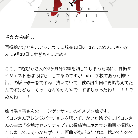
さかがみ誕…
再掲絵だけども…アッ…ウッ…現在19日0：17…ごめん…さかが
み…9月18日…すぎちゃ…ごめん
ここ、つなびぃさんの2ヶ月分の絵を消してしまった為に、再掲ダ
イジェストをぼちぼち、してるのですが、oh…学校であった怖い
話、の坂上修一をですね…描いていて、彼の誕生日に再掲考えてた
んですけども…くっ…なんやかんやで…すぎちゃったね！！！！ご
めんね！！！
絵は湯木慧さんの「ニンゲンサマ」のイメソン絵です。
ピコンさんアレンジバージョンを聴いて、かいた絵です…ピコンさ
んの曲は「夕焼けセンシティブ」の投稿時にボカラン動画で視聴い
たしまして…そっからずっと、新曲があがるたびに、聴いてたので