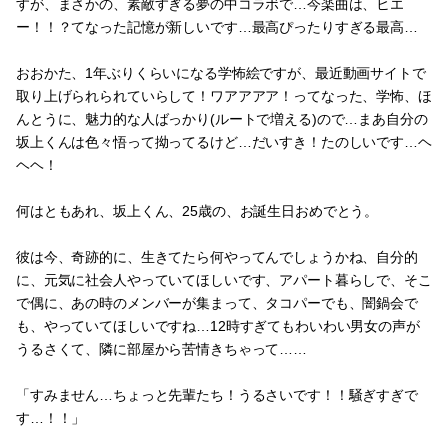
すが、まさかの、素敵すぎる夢の中コラボで…今楽曲は、ヒエ
ー！！？てなった記憶が新しいです…最高ぴったりすぎる最高…
おおかた、1年ぶりくらいになる学怖絵ですが、最近動画サイトで
取り上げられられていらして！ワアアアア！ってなった、学怖、ほ
んとうに、魅力的な人ばっかり(ルートで増える)ので…まあ自分の
坂上くんは色々悟って拗ってるけど…だいすき！たのしいです…ヘ
ヘヘ！
何はともあれ、坂上くん、25歳の、お誕生日おめでとう。
彼は今、奇跡的に、生きてたら何やってんでしょうかね、自分的
に、元気に社会人やっていてほしいです、アパート暮らしで、そこ
で偶に、あの時のメンバーが集まって、タコパーでも、闇鍋会で
も、やっていてほしいですね…12時すぎてもわいわい男女の声が
うるさくて、隣に部屋から苦情きちゃって……
「すみません…ちょっと先輩たち！うるさいです！！騒ぎすぎで
す…！！」