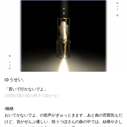
ゆうせい、
「置いて行かないでよ」
(借間の隅の国の椅子の誰かを)
/幽栖
おいてかないでよ、の歌声がぎゅっときます…あと曲の雰囲気もだ
けど、音がぜんぶ優しい…悒うつぼさんの曲の中では、結構やさし