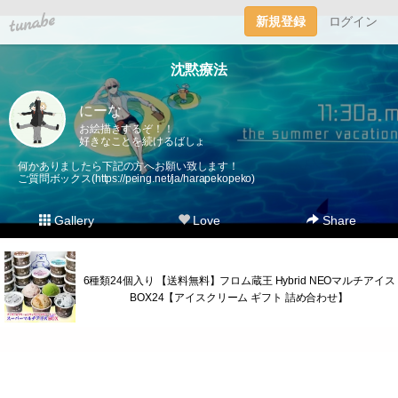
tuna.be
新規登録
ログイン
沈黙療法
にーな
お絵描きするぞ！！
好きなことを続けるばしょ
何かありましたら下記の方へお願い致します！
ご質問ボックス(
https://peing.net/ja/harapekopeko
)
Gallery
Love
Share
6種類24個入り 【送料無料】フロム蔵王 Hybrid NEOマルチアイス
BOX24【アイスクリーム ギフト 詰め合わせ】