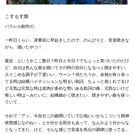
こすもす畑
パラレル創作の、
一昨日くらい、遅番前に早起きしたので、のんびりと、音楽聴きな
がら、描いたやつ！
最近…というかここ数日？昨日と今日？でちょっと気づいたのだけ
ど、自分は色んな曲を聴いてその時の自分になるべく聴きやすい、
入りこめる調子が丁度いい…ウーン？何だろうか…余裕が有り余っ
てる時は結構ハイテンションな明るい歌詞、ちょっと捻くれてるけ
ど元気は元気な時は皮肉が多めな勢いある歌詞の曲…元気ないけど
悔しい時は～みたいに、結構細かく聴きたい、聴きやすい曲を探っ
ていて…
それで「アッ、今自分この曲聞いていて心地いいからこういう精神
状態感じなのね～」とか分かる部分もあって、なんかよう分からな
くなってきた、けど、そんな感じで音楽を気分の調律に使ってる…