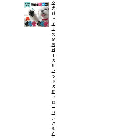
ク
犬
靴
お
す
す
め
足
裏
靴
下
犬
用
パ
ッ
ド
犬
用
フ
ロ
ー
リ
ン
グ
滑
ら