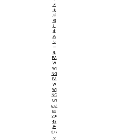
犬
肉
球
滑
り
止
め
シ
ー
ル
PA
W
WI
NG
PA
W
WI
NG
Gri
p pl
us
20/
48
枚
3パ
ッ