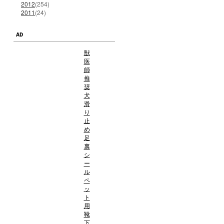
2012
(254)
2011
(24)
AD
獣
医
師
推
奨
犬
滑
り
止
め
足
裏
シ
ー
ル
ペ
ッ
ト
用
靴
下