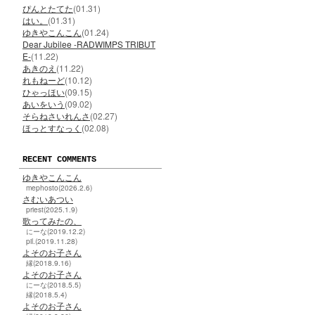
ぴんとたてた
(01.31)
はい。
(01.31)
ゆきやこんこん
(01.24)
Dear Jubilee -RADWIMPS TRIBUT
E-
(11.22)
あきのえ
(11.22)
れもねーど
(10.12)
ひゃっほい
(09.15)
あいをいう
(09.02)
そらねさいれんさ
(02.27)
ほっとすなっく
(02.08)
RECENT COMMENTS
ゆきやこんこん
mephosto(2026.2.6)
さむいあつい
priest(2025.1.9)
歌ってみたの、
にーな(2019.12.2)
pil.(2019.11.28)
よそのお子さん
縁(2018.9.16)
よそのお子さん
にーな(2018.5.5)
縁(2018.5.4)
よそのお子さん