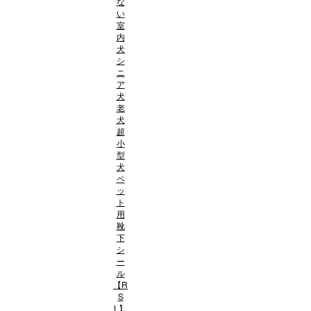
な
い
室
内
犬
シ
ニ
ア
犬
老
犬
超
小
型
犬
ペ
ッ
ト
用
靴
下
シ
ー
ル
【R
S
L】