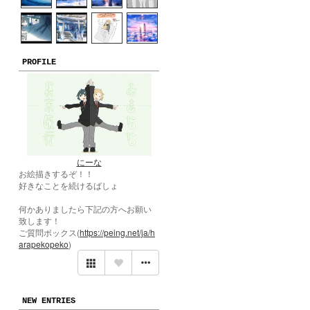
PROFILE
にーな
お絵描きするぞ！！
好きなことを続けるばしょ
何かありましたら下記の方へお願い
致します！
ご質問ボックス(
https://peing.net/ja/h
arapekopeko
)
NEW ENTRIES