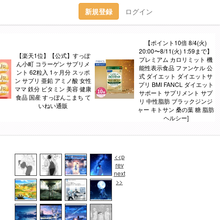
新規登録
ログイン
【ポイント10倍 8/4(火)
20:00〜8/11(火) 1:59まで】
【楽天1位】【公式】すっぽ
プレミアム カロリミット 機
ん小町 コラーゲン サプリメ
能性表示食品 ファンケル 公
ント 62粒入 1ヶ月分 スッポ
式 ダイエット ダイエットサ
ン サプリ 亜鉛 アミノ酸 女性
プリ BMI FANCL ダイエット
ママ 鉄分 ビタミン 美容 健康
サポート サプリメント サプ
食品 国産 すっぽんこまち て
リ 中性脂肪 ブラックジンジ
いねい通販
ャー キトサン 桑の葉 糖 脂肪
ヘルシー]
<<p
rev
next
>>