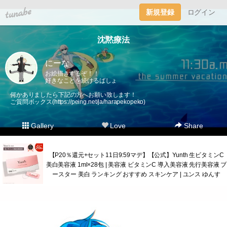
tuna.be
新規登録
ログイン
沈黙療法
にーな
お絵描きするぞ！！
好きなことを続けるばしょ
何かありましたら下記の方へお願い致します！
ご質問ボックス(
https://peing.net/ja/harapekopeko
)
Gallery
Love
Share
【P20％還元+セット11日9:59マデ】【公式】Yunth 生ビタミンC
美白美容液 1ml×28包 | 美容液 ビタミンC 導入美容液 先行美容液 ブ
ースター 美白 ランキング おすすめ スキンケア | ユンス ゆんす