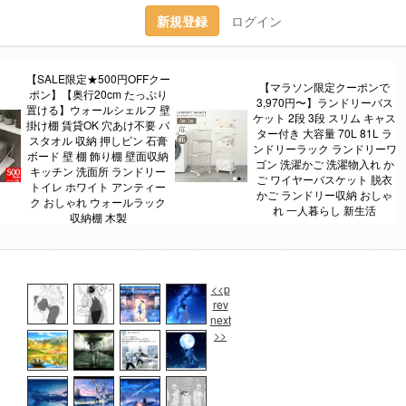
新規登録
ログイン
【SALE限定★500円OFFクー
【マラソン限定クーポンで
ポン】【奥行20cm たっぷり
3,970円〜】ランドリーバス
置ける】ウォールシェルフ 壁
ケット 2段 3段 スリム キャス
掛け棚 賃貸OK 穴あけ不要 バ
ター付き 大容量 70L 81L ラ
スタオル 収納 押しピン 石膏
ンドリーラック ランドリーワ
ボード 壁 棚 飾り棚 壁面収納
ゴン 洗濯かご 洗濯物入れ か
キッチン 洗面所 ランドリー
ご ワイヤーバスケット 脱衣
トイレ ホワイト アンティー
かご ランドリー収納 おしゃ
ク おしゃれ ウォールラック
れ 一人暮らし 新生活
収納棚 木製
<<p
rev
next
>>