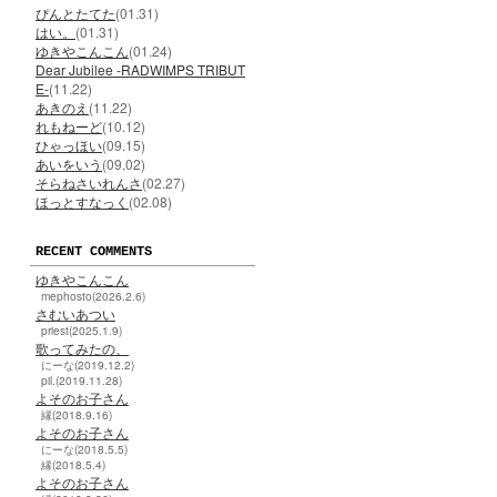
ぴんとたてた
(01.31)
はい。
(01.31)
ゆきやこんこん
(01.24)
Dear Jubilee -RADWIMPS TRIBUT
E-
(11.22)
あきのえ
(11.22)
れもねーど
(10.12)
ひゃっほい
(09.15)
あいをいう
(09.02)
そらねさいれんさ
(02.27)
ほっとすなっく
(02.08)
RECENT COMMENTS
ゆきやこんこん
mephosto(2026.2.6)
さむいあつい
priest(2025.1.9)
歌ってみたの、
にーな(2019.12.2)
pil.(2019.11.28)
よそのお子さん
縁(2018.9.16)
よそのお子さん
にーな(2018.5.5)
縁(2018.5.4)
よそのお子さん