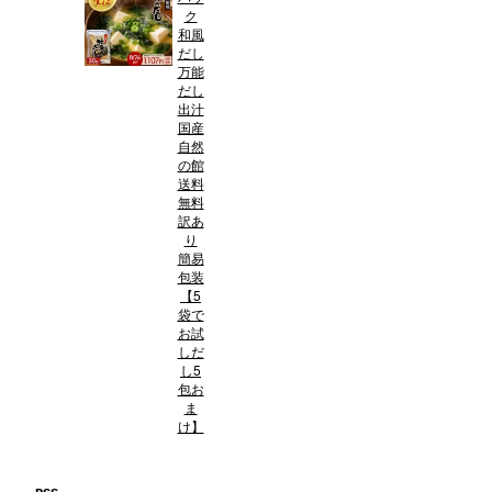
ク
和風
だし
万能
だし
出汁
国産
自然
の館
送料
無料
訳あ
り
簡易
包装
【5
袋で
お試
しだ
し5
包お
ま
け】