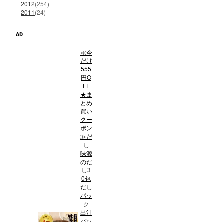
2012
(254)
2011
(24)
AD
≪今
だけ
555
円O
FF
★ま
とめ
買い
クー
ポン
≫だ
し
味源
のだ
し3
0包
だし
パッ
ク
出汁
パッ