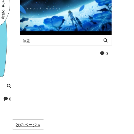
無題
0
0
次のページ »