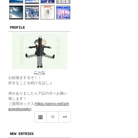
PROFILE
にーな
お絵描きするぞ！！
好きなことを続けるばしょ
何かありましたら下記の方へお願い
致します！
ご質問ボックス(
https://peing.net/ja/h
arapekopeko
)
NEW ENTRIES