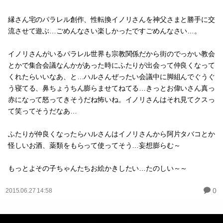
縁さん宅のパラレル創作、性転換イノリさんを神父さまと勝手に交
流させて遊ぶ…ごめんなさい楽しかったですごめんなさい…。
イノリさんがいるパラレル世界も宗教関係だから街のでっかい教会
とかで集合会議なんかがあった時にふたりが出会って仲良くなって
くれたらいいなあ、と…ハルさんぜったい会議中に脚組んでぐうぐ
う寝てる、鼻ちょうちん膨らませてねてる…きっとお偉いさん真っ
赤になって怒ってきそうだね怖いね。イノリさんはそれ見てクスっ
て笑ってそうだなあ…
ふたりが仲良くなったらハルさんはイノリさんから阿片タバコとか
怪しいお酒、薬類をもらって使ってそう…妄想膨らむ～
もっとよその子ちゃんたちお絵かきしたい…たのしい～～
0
2015.06.27 14:58