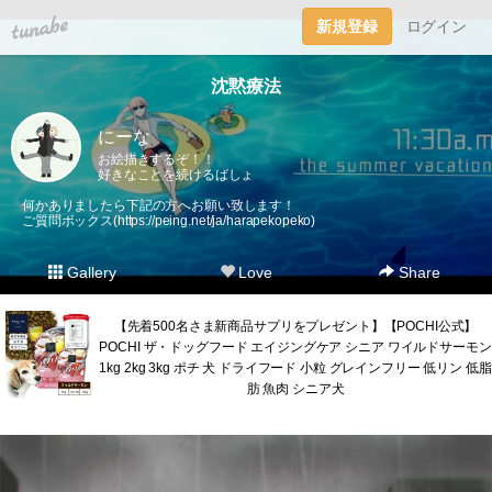
tuna.be
新規登録
ログイン
沈黙療法
にーな
お絵描きするぞ！！
好きなことを続けるばしょ
何かありましたら下記の方へお願い致します！
ご質問ボックス(
https://peing.net/ja/harapekopeko
)
Gallery
Love
Share
【先着500名さま新商品サプリをプレゼント】【POCHI公式】
POCHI ザ・ドッグフード エイジングケア シニア ワイルドサーモン
1kg 2kg 3kg ポチ 犬 ドライフード 小粒 グレインフリー 低リン 低脂
肪 魚肉 シニア犬