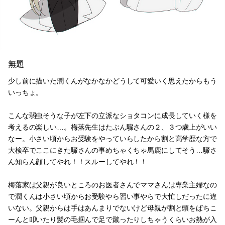
無題
少し前に描いた潤くんがなかなかどうして可愛いく思えたからもう
いっちょ。
こんな弱虫そうな子が左下の立派なショタコンに成長していく様を
考えるの楽しい…。梅落先生はたぶん驟さんの２、３つ歳上がいい
なー。小さい頃からお受験をやっていらしたから割と高学歴な方で
大検卒でここにきた驟さんの事めちゃくちゃ馬鹿にしてそう…驟さ
ん知らん顔してやれ！！スルーしてやれ！！
梅落家は父親が良いところのお医者さんでママさんは専業主婦なの
で潤くんは小さい頃からお受験やら習い事やらで大忙しだったに違
いない。父親からは手はあんまりでないけど母親が割と頭をばちこ
ーんと叩いたり髪の毛掴んで足で蹴ったりしちゃうくらいお熱が入