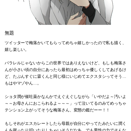
無題
ツイッターで梅落かいてもらってめちゃ嬉しかったので私も描く、
嬉し楽しい。
パラレルじゃないからこの世界ではありえないけど、もしも梅落さ
んが小さい頃の自分にあったら最初はめっちゃ優しくしてあげるけ
ど、たぶんすぐに霖くんと同じ様にいじめてエクスタシってそう…
もはやマゾやん…。
ショタ潤が催吐薬かなんかでえぐえぐしながら「いやだよ～汚いよ
～～お母さんにおこられるよ～～～」って泣いてるのみてめっちゃ
テンション上がってそうな梅落さん、変態の鑑だーー！！
もしそれがエスカレートしたら母親が自分にやってたみたいに潤く
んを蹴ったり叩いたりしちゃいそうだなあ…でも男性の力でそんな