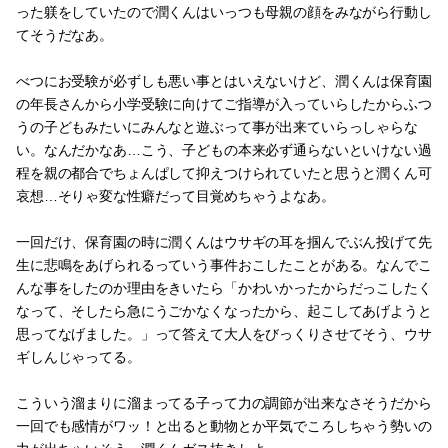
った躾をしていたので潤くんはいっつも母親の顔をみながら行動し
てそうだなあ。
べつにお受験が必ずしも悪い事とはいえないけど、潤くんは保育園
の年長さんから小学受験に向けてご指導が入っていらしたからふつ
うの子どもみたいにみんなと遊ぶって事が出来ていらっしゃらな
い。なんだかなあ…こう、子どもの本来必ず通らないといけない過
程を親の都合でちょんぱして抑えつけられていたと思うと潤くん可
哀想…そりゃ変な性癖だって目覚めちゃうよなあ。
一回だけ、保育園の時に潤くんはウサギの耳を掴んでぶん投げて先
生に悲鳴をあげられるっていう事件おこしたことがある。なんでこ
んな事をしたのか理由をきいたら「かわいかったからだっこしたく
なって、そしたら急にうごかなくなったから、起こしてあげようと
思ってなげました。」って答えて大人をびっくりさせてそう、ウサ
ギしんじゃってる。
こういう溜まりに溜まってる子って力の調節が出来なさそうだから
一回でも感情がワッ！と出ると動物とか平気でころしちゃう勢いの