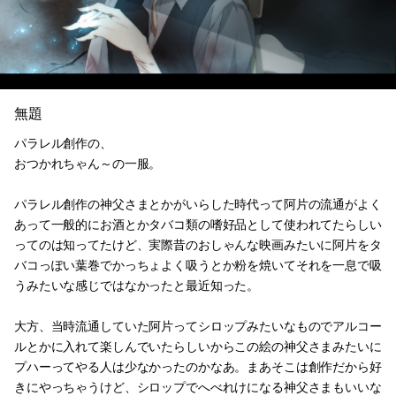
無題
パラレル創作の、
おつかれちゃん～の一服。
パラレル創作の神父さまとかがいらした時代って阿片の流通がよく
あって一般的にお酒とかタバコ類の嗜好品として使われてたらしい
ってのは知ってたけど、実際昔のおしゃんな映画みたいに阿片をタ
バコっぽい葉巻でかっちょよく吸うとか粉を焼いてそれを一息で吸
うみたいな感じではなかったと最近知った。
大方、当時流通していた阿片ってシロップみたいなものでアルコー
ルとかに入れて楽しんでいたらしいからこの絵の神父さまみたいに
プハーってやる人は少なかったのかなあ。まあそこは創作だから好
きにやっちゃうけど、シロップでへべれけになる神父さまもいいな