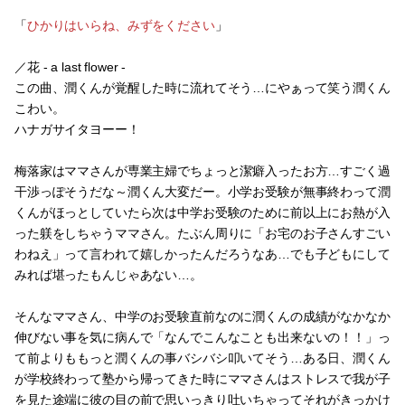
「
ひかりはいらね、みずをください
」
／花 - a last flower -
この曲、潤くんが覚醒した時に流れてそう…にやぁって笑う潤くん
こわい。
ハナガサイタヨーー！
梅落家はママさんが専業主婦でちょっと潔癖入ったお方…すごく過
干渉っぽそうだな～潤くん大変だー。小学お受験が無事終わって潤
くんがほっとしていたら次は中学お受験のために前以上にお熱が入
った躾をしちゃうママさん。たぶん周りに「お宅のお子さんすごい
わねえ」って言われて嬉しかったんだろうなあ…でも子どもにして
みれば堪ったもんじゃあない…。
そんなママさん、中学のお受験直前なのに潤くんの成績がなかなか
伸びない事を気に病んで「なんでこんなことも出来ないの！！」っ
て前よりももっと潤くんの事バシバシ叩いてそう…ある日、潤くん
が学校終わって塾から帰ってきた時にママさんはストレスで我が子
を見た途端に彼の目の前で思いっきり吐いちゃってそれがきっかけ