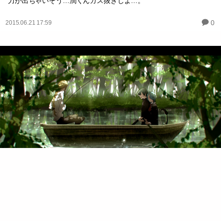
力が出ちゃいそう…潤くんガス抜きしよ…。
0
2015.06.21 17:59
無題
パラレル創作の
「ちょっと話しかけないで、気が散る」って魚釣りに勤しむ神父さ