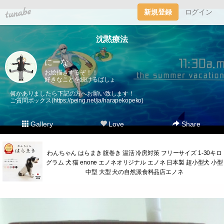
tuna.be
新規登録
ログイン
沈黙療法
にーな
お絵描きするぞ！！
好きなことを続けるばしょ
何かありましたら下記の方へお願い致します！
ご質問ボックス(
https://peing.net/ja/harapekopeko
)
Gallery
Love
Share
わんちゃん はらまき 腹巻き 温活 冷房対策 フリーサイズ 1-30キロ
グラム 犬 猫 enone エノネオリジナル エノネ 日本製 超小型犬 小型
中型 大型 犬の自然派食料品店エノネ