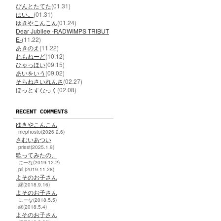
ぴんとたてた
(01.31)
はい。
(01.31)
ゆきやこんこん
(01.24)
Dear Jubilee -RADWIMPS TRIBUT
E-
(11.22)
あきのえ
(11.22)
れもねーど
(10.12)
ひゃっほい
(09.15)
あいをいう
(09.02)
そらねさいれんさ
(02.27)
ほっとすなっく
(02.08)
RECENT COMMENTS
ゆきやこんこん
mephosto(2026.2.6)
さむいあつい
priest(2025.1.9)
歌ってみたの、
にーな(2019.12.2)
pil.(2019.11.28)
よそのお子さん
縁(2018.9.16)
よそのお子さん
にーな(2018.5.5)
縁(2018.5.4)
よそのお子さん