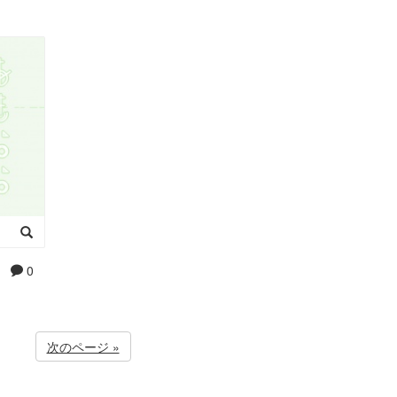
0
次のページ »