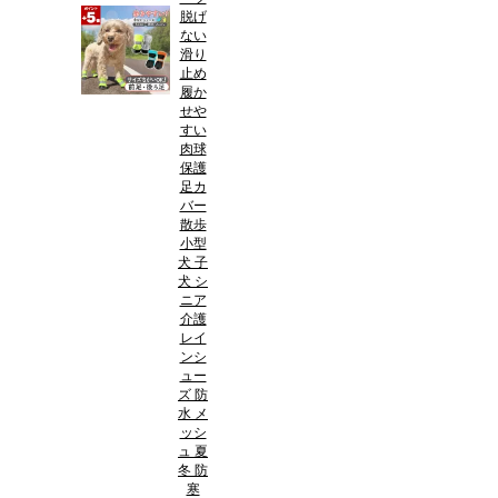
脱げ
ない
滑り
止め
履か
せや
すい
肉球
保護
足カ
バー
散歩
小型
犬 子
犬 シ
ニア
介護
レイ
ンシ
ュー
ズ 防
水 メ
ッシ
ュ 夏
冬 防
寒