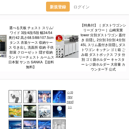
新規登録
ログイン
【特典付】［ ダストワゴンシ
選べる天板 チェスト スリム/
リーズ タワー ］山崎実業
ワイド 3段/4段/5段 幅34/54
tower 分別ダストワゴン 蓋付
奥行42 高さ68.5/88/107.5cm
き 目隠し 2分別 3分別 4分別
タンス 衣装ケース 収納ケー
45L スリム蓋付き目隠しダス
ス 引き出し 洗面所 収納 子供
トワゴン キッチン ゴミ箱 ご
部屋 クローゼット 隠す収納
み箱 ダストボックス フタ 分
ランドリーチェスト ルームス
別 ゴミ袋ホルダー キャスタ
日本製 サンカ SANKA 【送料
ー レジ袋ホルダー 大容量 カ
無料】
ウンター下 公式
<<p
rev
next
>>