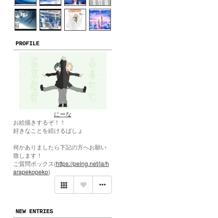
PROFILE
にーな
お絵描きするぞ！！
好きなことを続けるばしょ
何かありましたら下記の方へお願い
致します！
ご質問ボックス(
https://peing.net/ja/h
arapekopeko
)
NEW ENTRIES