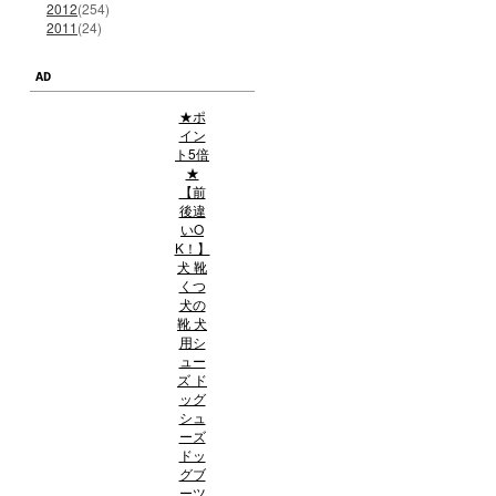
2012
(254)
2011
(24)
AD
★ポ
イン
ト5倍
★
【前
後違
いO
K！】
犬 靴
くつ
犬の
靴 犬
用シ
ュー
ズ ド
ッグ
シュ
ーズ
ドッ
グブ
ーツ