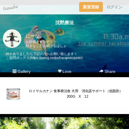
tuna.be
新規登録
ログイン
沈黙療法
にーな
お絵描きするぞ！！
好きなことを続けるばしょ
何かありましたら下記の方へお願い致します！
ご質問ボックス(
https://peing.net/ja/harapekopeko
)
Gallery
Love
Share
ロイヤルカナン 食事療法食 犬用 消化器サポート（低脂肪）
200G X 12