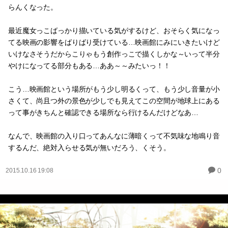
らんくなった。
最近魔女っこばっかり描いている気がするけど、おそらく気になっ
てる映画の影響をばりばり受けている…映画館にみにいきたいけど
いけなさそうだからこりゃもう創作っこで描くしかな～いって半分
やけになってる部分もある…ああ～～みたいっ！！
こう…映画館という場所がもう少し明るくって、もう少し音量が小
さくて、尚且つ外の景色が少しでも見えてこの空間が地球上にある
って事がきちんと確認できる場所なら行けるんだけどなあ…
なんで、映画館の入り口ってあんなに薄暗くって不気味な地鳴り音
するんだ、絶対入らせる気が無いだろう、くそう。
0
2015.10.16 19:08