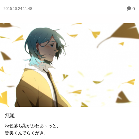
0
2015.10.24 11:48
無題
秋色落ち葉がぶわあ～っと、
皆美くんでらくがき。