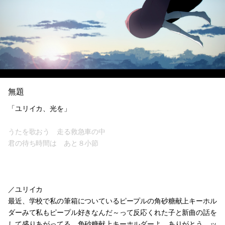
無題
「ユリイカ、光を」
うたを歌おう 走る救急車の中
君の待ち時間は あと８小節
／ユリイカ
最近、学校で私の筆箱についているピープルの角砂糖献上キーホル
ダーみて私もピープル好きなんだ～って反応くれた子と新曲の話を
して盛りあがってる、角砂糖献上キーホルダーよ、ありがとう…ッ