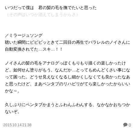
いつだって僕は 君の髪の毛を撫でたいと思った
（その声はいつか消えてしまうからさ）
／ミラージュソング
聴いた瞬間にビビビッときて二回目の再生でパラレルのノイさんに
自動変換されてた…スキ…！！
ノイさんの髪の毛をアナログっぽくもりもり描くの楽しかったけ
ど、如何せん塗りがもう、なんだか…とってもめんどくさい事にな
って困った。どうせ見えなくなるし細かくしなくても良かったなあ
と思ったけど、まあペンタブのリハビリがてら楽しかったからいい
かな～。
久しぶりにペンタブかまうとふわんふわんする、なかなかおちつか
ないぞ。
0
2015.10.14 21:38