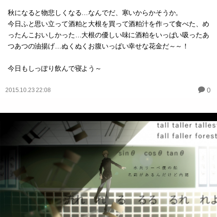
秋になると物悲しくなる…なんでだ、寒いからかそうか。
今日ふと思い立って酒粕と大根を買って酒粕汁を作って食べた、め
ったんこおいしかった…大根の優しい味に酒粕をいっぱい吸ったあ
つあつの油揚げ…ぬくぬくお腹いっぱい幸せな花金だ～～！
今日もしっぽり飲んで寝よう～
0
2015.10.23 22:08