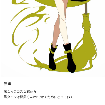
無題
魔女っこコスな霖たろ！
黒タイツは皆美くんverでかくためにとっておく。