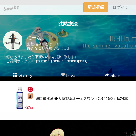
tuna.be
新規登録
ログイン
沈黙療法
にーな
お絵描きするぞ！！
好きなことを続けるばしょ
何かありましたら下記の方へお願い致します！
ご質問ボックス(
https://peing.net/ja/harapekopeko
)
Gallery
Love
Share
経口補水液 ◆大塚製薬オーエスワン（OS-1) 500mlx24本