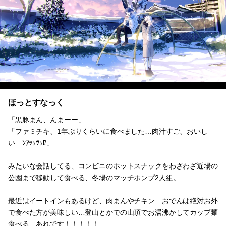
ほっとすなっく
「黒豚まん、んまーー」
「ファミチキ、1年ぶりくらいに食べました…肉汁すご、おいし
い…ﾝｱｯｯﾂｯ⁉︎」
みたいな会話してる、コンビニのホットスナックをわざわざ近場の
公園まで移動して食べる、冬場のマッチポンプ2人組。
最近はイートインもあるけど、肉まんやチキン…おでんは絶対お外
で食べた方が美味しい…登山とかでの山頂でお湯沸かしてカップ麺
食べる…あれです！！！！！