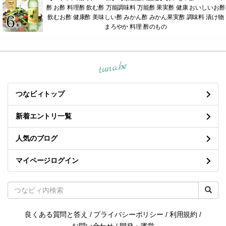
酢 お酢 料理酢 飲む酢 万能調味料 万能酢 果実酢 健康 おいしいお酢
飲むお酢 健康酢 美味しい酢 みかん酢 みかん果実酢 調味料 漬け物
まろやか 料理 酢のもの
tuna.be
つなビィトップ
新着エントリ一覧
人気のブログ
マイページログイン
良くある質問と答え
/
プライバシーポリシー
/
利用規約
/
お問い合わせ
/
開発・運営