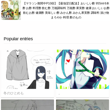
【マラソン期間中P10倍】【最強翌日配送】おいしい酢 955ml 6本
酢 お酢 料理酢 飲む酢 万能調味料 万能酢 果実酢 健康 おいしいお酢
飲むお酢 健康酢 美味しい酢 みかん酢 みかん果実酢 調味料 漬け物
まろやか 料理 酢のもの
Popular entries
冬のひとめも
。