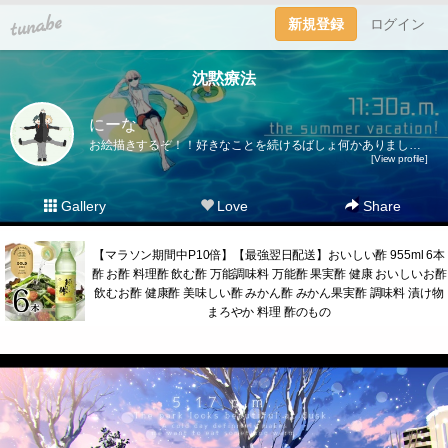
tuna.be
新規登録
ログイン
沈黙療法
にーな
お絵描きするぞ！！好きなことを続けるばしょ何かありましたら下記の方へお願い致します！ご質問ボックス(https://peing.net/ja/harapekopeko)
[View profile]
Gallery
Love
Share
【マラソン期間中P10倍】【最強翌日配送】おいしい酢 955ml 6本
酢 お酢 料理酢 飲む酢 万能調味料 万能酢 果実酢 健康 おいしいお酢
飲むお酢 健康酢 美味しい酢 みかん酢 みかん果実酢 調味料 漬け物
まろやか 料理 酢のもの