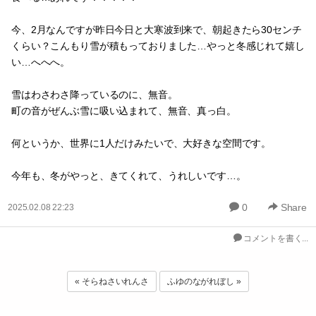
今、2月なんですが昨日今日と大寒波到来で、朝起きたら30センチ
くらい？こんもり雪が積もっておりました…やっと冬感じれて嬉し
い…へへへ。
雪はわさわさ降っているのに、無音。
町の音がぜんぶ雪に吸い込まれて、無音、真っ白。
何というか、世界に1人だけみたいで、大好きな空間です。
今年も、冬がやっと、きてくれて、うれしいです…。
0
Share
2025.02.08 22:23
コメントを書く...
« そらねさいれんさ
ふゆのながれぼし »