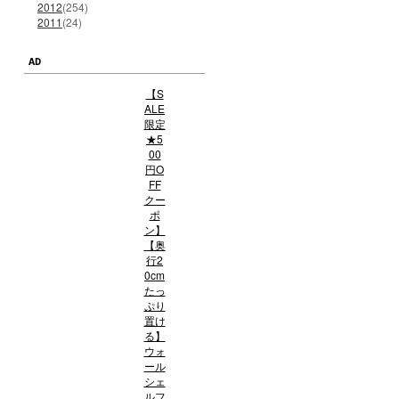
2012
(254)
2011
(24)
AD
【S
ALE
限定
★5
00
円O
FF
クー
ポ
ン】
【奥
行2
0cm
たっ
ぷり
置け
る】
ウォ
ール
シェ
ルフ