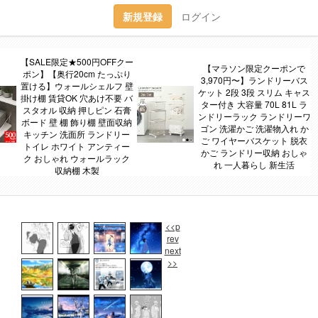
新規登録
ログイン
【SALE限定★500円OFFクー
【マラソン限定クーポンで
ポン】【奥行20cm たっぷり
3,970円〜】ランドリーバス
置ける】ウォールシェルフ 壁
ケット 2段 3段 スリム キャス
掛け棚 賃貸OK 穴あけ不要 バ
ター付き 大容量 70L 81L ラ
スタオル 収納 押しピン 石膏
ンドリーラック ランドリーワ
ボード 壁 棚 飾り棚 壁面収納
ゴン 洗濯かご 洗濯物入れ か
キッチン 洗面所 ランドリー
ご ワイヤーバスケット 脱衣
トイレ ホワイト アンティー
かご ランドリー収納 おしゃ
ク おしゃれ ウォールラック
れ 一人暮らし 新生活
収納棚 木製
<<p
rev
next
>>