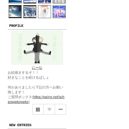
PROFILE
にーな
お絵描きするぞ！！
好きなことを続けるばしょ
何かありましたら下記の方へお願い
致します！
ご質問ボックス(
https://peing.net/ja/h
arapekopeko
)
NEW ENTRIES