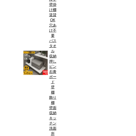
壁掛
け棚
賃貸
OK
穴あ
け不
要
バス
タオ
ル
収納
押し
ピン
石膏
ボー
ド
壁
棚
飾り
棚
壁面
収納
キッ
チン
洗面
所