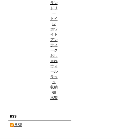
ラン
ドリ
ー
トイ
レ
ホワ
イト
アン
ティ
ーク
おし
ゃれ
ウォ
ール
ラッ
ク
収納
棚
木製
RSS
RSS