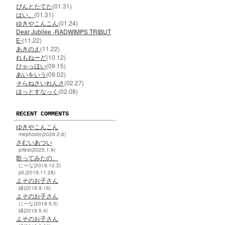
ぴんとたてた
(01.31)
はい。
(01.31)
ゆきやこんこん
(01.24)
Dear Jubilee -RADWIMPS TRIBUT
E-
(11.22)
あきのえ
(11.22)
れもねーど
(10.12)
ひゃっほい
(09.15)
あいをいう
(09.02)
そらねさいれんさ
(02.27)
ほっとすなっく
(02.08)
RECENT COMMENTS
ゆきやこんこん
mephosto(2026.2.6)
さむいあつい
priest(2025.1.9)
歌ってみたの、
にーな(2019.12.2)
pil.(2019.11.28)
よそのお子さん
縁(2018.9.16)
よそのお子さん
にーな(2018.5.5)
縁(2018.5.4)
よそのお子さん