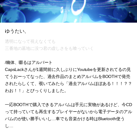
ゆうたい、
透明になって視えなくても
三番地の墓地に没つ君の虚しさをも喰っていく
/幽体、啜るはアルバート
CapsLackさんが1週間前に久しぶりにYoutubeを更新されてるの見
てうおーってなった、過去作品のまとめアルバムをBOOTHで発売
されたらしくて、覗いてみたら「過去アルバムほぼある！！！？？
わお！！」とびっくりしました。
一応BOOTHで購入できるアルバムは手元に実物があるけど、今CD
って持っていても再生するプレイヤーがないから電子データのアル
バムのが使い勝手いいし…車でも音楽かける時はBluetooth使う
し…