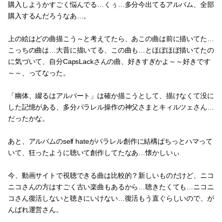
購入しようかすごく悩んでる…くぅ…多分今出てるアルバム、全部
購入するんだろうなあ…。
上の絵はどの曲描こう～と考えてたら、あこの曲は前に描いてた…
こっちの曲は…大昔に描いてる、この曲も…とほぼほぼ描いてたの
に気づいて、自分CapsLackさんの曲、好きすぎかよ～～好きです
～～、ってなった。
「幽体、綴るはアルバート」は確か描こうとして、描けなくて没に
した記憶がある、多分パラレル操作の神父さまとキィルツェさん…
だったかな。
あと、アルバムのself hateがパラレル創作に結構ばちっとハマって
いて、狂ったように聴いて創作してたなあ…懐かしいぃ
今、動画サイトで視聴できる曲は比較的？新しいものだけど、ニコ
ニコさんの方はすごく古い楽曲もあるから…聴きたくても…ニコニ
コさん復活しないと聴きにいけない…復活もう直ぐらしいので、が
んばれ運営さん。