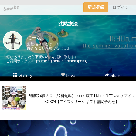
tuna.be
新規登録
ログイン
沈黙療法
にーな
お絵描きするぞ！！
好きなことを続けるばしょ
何かありましたら下記の方へお願い致します！
ご質問ボックス(
https://peing.net/ja/harapekopeko
)
Gallery
Love
Share
6種類24個入り 【送料無料】フロム蔵王 Hybrid NEOマルチアイス
BOX24【アイスクリーム ギフト 詰め合わせ】