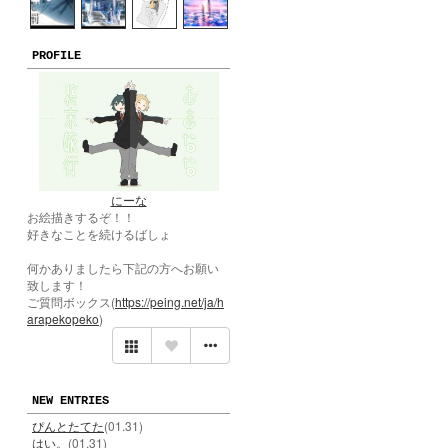
PROFILE
にーな
お絵描きするぞ！！
好きなことを続けるばしょ
何かありましたら下記の方へお願い
致します！
ご質問ボックス(
https://peing.net/ja/h
arapekopeko
)
NEW ENTRIES
ぴんとたてた
(01.31)
はい。
(01.31)