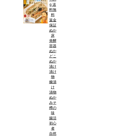
g 送
料無
料
返金
保証
ぬか
床
発酵
容器
ぬか
どこ
ぬか
漬け
漬け
物
糠漬
け
漬物
ぬか
みそ
樽の
味
腸活
初心
者
自然