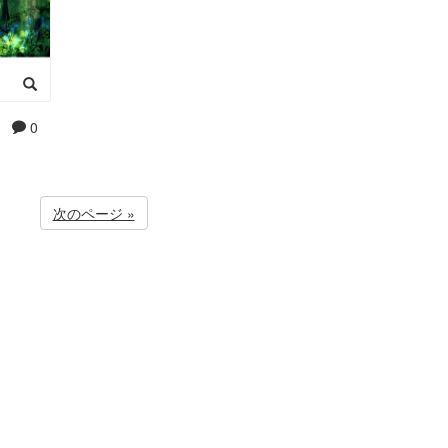
0
次のページ »