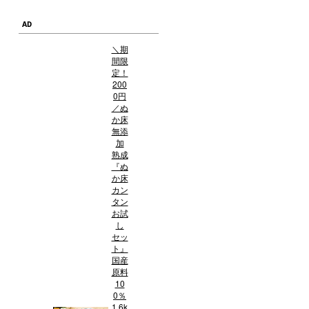
AD
＼期
間限
定！
200
0円
／ぬ
か床
無添
加
熟成
『ぬ
か床
カン
タン
お試
し
セッ
ト』
国産
原料
10
0％
1.6k