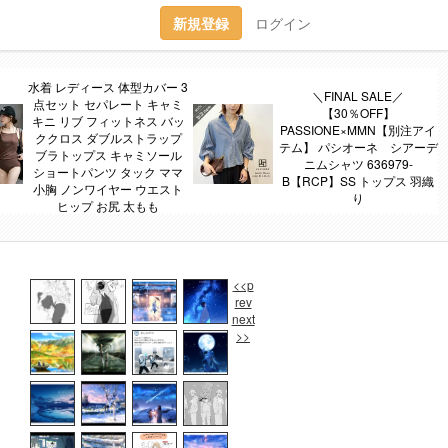
新規登録
ログイン
水着 レディース 体型カバー 3
＼FINAL SALE／
点セット セパレート キャミ
【30％OFF】
キニ リブ フィットネス バッ
PASSIONE×MMN【別注アイ
ククロス ダブルストラップ
テム】 パシオーネ シアーデ
ブラトップス キャミソール
ニムシャツ 636979-
ショートパンツ タック ママ
B【RCP】SS トップス 羽織
小胸 ノンワイヤー ウエスト
り
ヒップ お尻 太もも
<<p
rev
next
>>