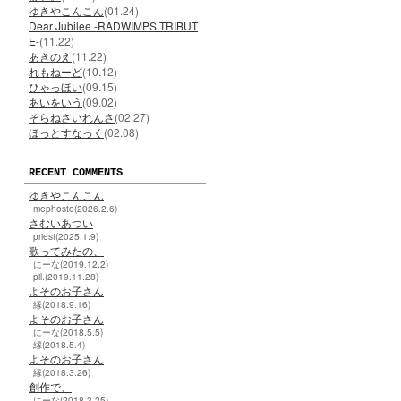
ゆきやこんこん
(01.24)
Dear Jubilee -RADWIMPS TRIBUT
E-
(11.22)
あきのえ
(11.22)
れもねーど
(10.12)
ひゃっほい
(09.15)
あいをいう
(09.02)
そらねさいれんさ
(02.27)
ほっとすなっく
(02.08)
RECENT COMMENTS
ゆきやこんこん
mephosto(2026.2.6)
さむいあつい
priest(2025.1.9)
歌ってみたの、
にーな(2019.12.2)
pil.(2019.11.28)
よそのお子さん
縁(2018.9.16)
よそのお子さん
にーな(2018.5.5)
縁(2018.5.4)
よそのお子さん
縁(2018.3.26)
創作で、
にーな(2018.3.25)