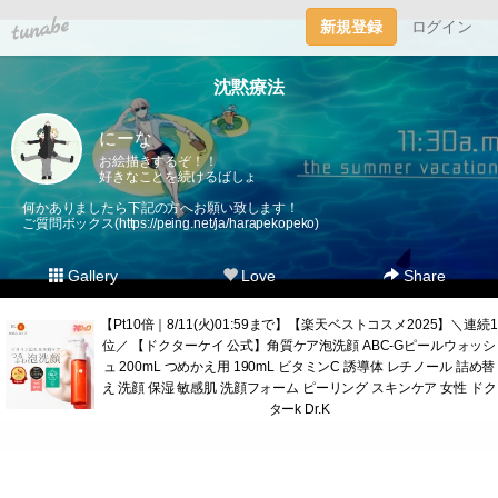
tuna.be
新規登録
ログイン
沈黙療法
にーな
お絵描きするぞ！！
好きなことを続けるばしょ
何かありましたら下記の方へお願い致します！
ご質問ボックス(
https://peing.net/ja/harapekopeko
)
Gallery
Love
Share
【Pt10倍｜8/11(火)01:59まで】【楽天ベストコスメ2025】＼連続1
位／ 【ドクターケイ 公式】角質ケア泡洗顔 ABC-Gピールウォッシ
ュ 200mL つめかえ用 190mL ビタミンC 誘導体 レチノール 詰め替
え 洗顔 保湿 敏感肌 洗顔フォーム ピーリング スキンケア 女性 ドク
ターk Dr.K