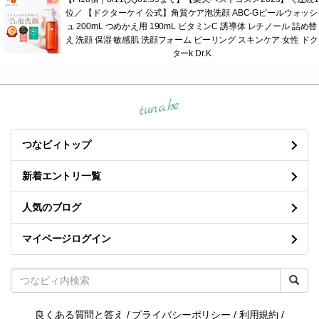
ブログトップ
【Pt10倍｜8/11(火)01:59まで】【楽天ベストコスメ2025】＼連続1
位／ 【ドクターケイ 公式】角質ケア泡洗顔 ABC-Gピールウォッシ
ュ 200mL つめかえ用 190mL ビタミンC 誘導体 レチノール 詰め替
え 洗顔 保湿 敏感肌 洗顔フォーム ピーリング スキンケア 女性 ドク
ターk Dr.K
tuna.be
つなビィトップ
新着エントリ一覧
人気のブログ
マイページログイン