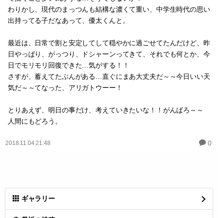
現代創作の、
松浦先輩で好きな曲聴きながら、お絵かき…まっつんは割と後ろ姿
で描くこと多い気がする…そうでもないか！
わりかし、現代のまっつんも結構な濃くて重い、中学生時代の思い
出持ってる子だなあって、優太くんと。
最近は、日常で割と安定してして穏やかに過ごせてたんだけど、昨
日やっぱり、がっつり、ドシャーンってきて、それでも何とか、今
日でモリモリ回復できた…気がする！！
さすが、蓄えてたぶんがある…直ぐにまあ大丈夫だ～～今日いい天
気だ～～てなった、アリガトウーー！
とりあえず、明日の事だけ、考えていきたいな！！がんばろ～～
人間にもどろう。
0
2018.11.04 21:48