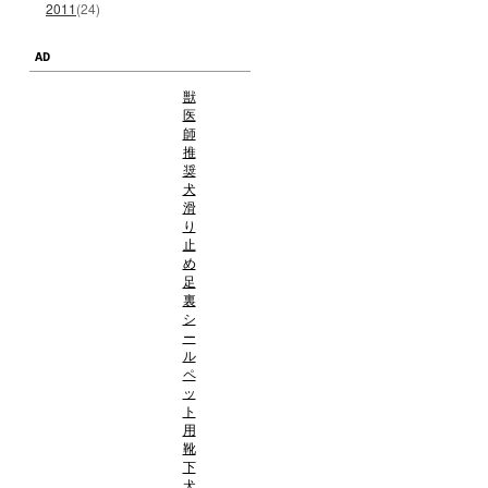
2011
(24)
AD
獣
医
師
推
奨
犬
滑
り
止
め
足
裏
シ
ー
ル
ペ
ッ
ト
用
靴
下
犬