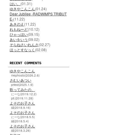
はい。
(01.31)
ゆきやこんこん
(01.24)
Dear Jubilee -RADWIMPS TRIBUT
E-
(11.22)
あきのえ
(11.22)
れもねーど
(10.12)
ひゃっほい
(09.15)
あいをいう
(09.02)
そらねさいれんさ
(02.27)
ほっとすなっく
(02.08)
RECENT COMMENTS
ゆきやこんこん
mephosto(2026.2.6)
さむいあつい
priest(2025.1.9)
歌ってみたの、
にーな(2019.12.2)
pil.(2019.11.28)
よそのお子さん
縁(2018.9.16)
よそのお子さん
にーな(2018.5.5)
縁(2018.5.4)
よそのお子さん
縁(2018.3.26)