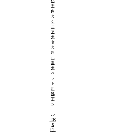
い
室
内
犬
シ
ニ
ア
犬
老
犬
超
小
型
犬
ペ
ッ
ト
用
靴
下
シ
ー
ル
【R
S
L】