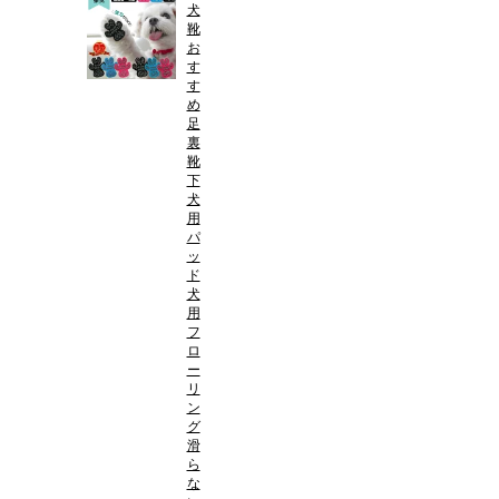
犬
靴
お
す
す
め
足
裏
靴
下
犬
用
パ
ッ
ド
犬
用
フ
ロ
ー
リ
ン
グ
滑
ら
な