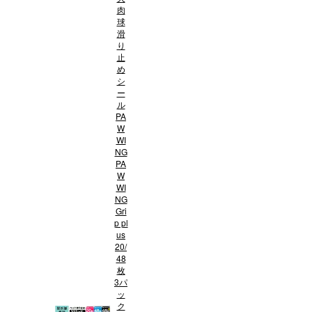
肉
球
滑
り
止
め
シ
ー
ル
PA
W
WI
NG
PA
W
WI
NG
Gri
p pl
us
20/
48
枚
3パ
ッ
ク