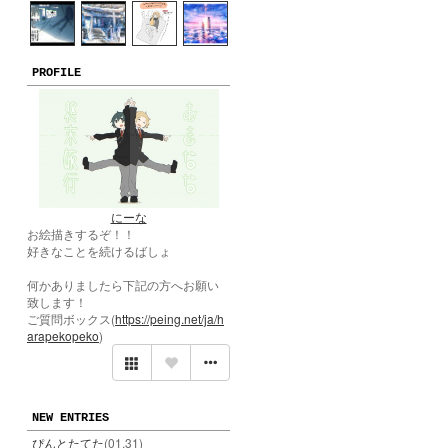
PROFILE
にーな
お絵描きするぞ！！
好きなことを続けるばしょ
何かありましたら下記の方へお願い
致します！
ご質問ボックス(
https://peing.net/ja/h
arapekopeko
)
NEW ENTRIES
ぴんとたてた
(01.31)