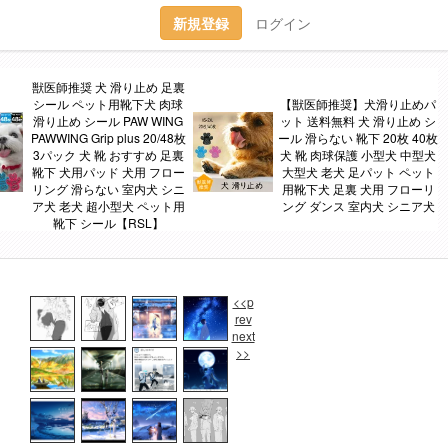
新規登録
ログイン
獣医師推奨 犬 滑り止め 足裏
シール ペット用靴下犬 肉球
【獣医師推奨】犬滑り止めパ
滑り止め シール PAW WING
ット 送料無料 犬 滑り止め シ
PAWWING Grip plus 20/48枚
ール 滑らない 靴下 20枚 40枚
3パック 犬 靴 おすすめ 足裏
犬 靴 肉球保護 小型犬 中型犬
靴下 犬用パッド 犬用 フロー
大型犬 老犬 足パット ペット
リング 滑らない 室内犬 シニ
用靴下犬 足裏 犬用 フローリ
ア犬 老犬 超小型犬 ペット用
ング ダンス 室内犬 シニア犬
靴下 シール【RSL】
<<p
rev
next
>>