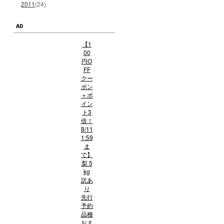
2011
(24)
AD
【1
00
円O
FF
クー
ポン
＋ポ
イン
ト3
倍！
8/11
1:59
ま
で】
梨 5
kg
訳あ
り
先行
予約
品種
おま