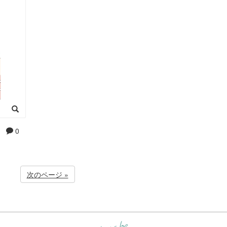
0
次のページ »