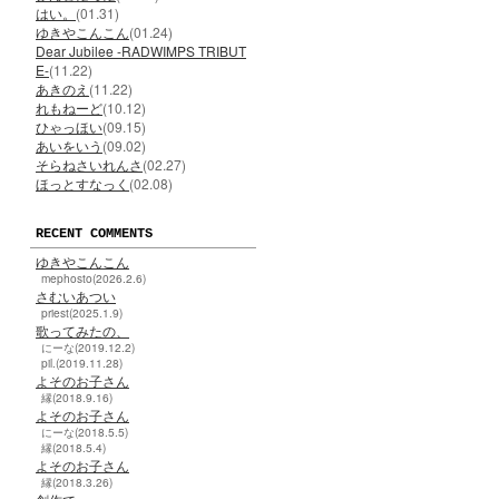
はい。
(01.31)
ゆきやこんこん
(01.24)
Dear Jubilee -RADWIMPS TRIBUT
E-
(11.22)
あきのえ
(11.22)
れもねーど
(10.12)
ひゃっほい
(09.15)
あいをいう
(09.02)
そらねさいれんさ
(02.27)
ほっとすなっく
(02.08)
RECENT COMMENTS
ゆきやこんこん
mephosto(2026.2.6)
さむいあつい
priest(2025.1.9)
歌ってみたの、
にーな(2019.12.2)
pil.(2019.11.28)
よそのお子さん
縁(2018.9.16)
よそのお子さん
にーな(2018.5.5)
縁(2018.5.4)
よそのお子さん
縁(2018.3.26)