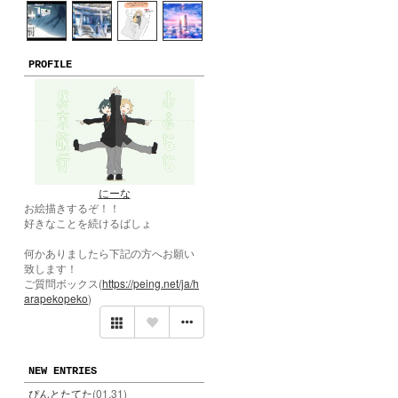
PROFILE
にーな
お絵描きするぞ！！
好きなことを続けるばしょ
何かありましたら下記の方へお願い
致します！
ご質問ボックス(
https://peing.net/ja/h
arapekopeko
)
NEW ENTRIES
ぴんとたてた
(01.31)