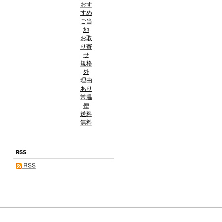
おす
すめ
ご当
地
お取
り寄
せ
規格
外
理由
あり
常温
便
送料
無料
RSS
RSS