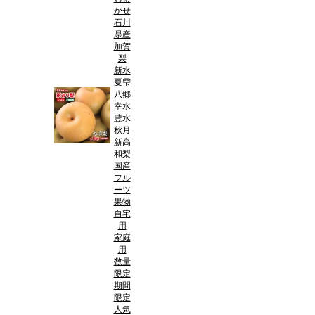
かせ
石川
県産
加賀
梨
新水
夏雫
八郷
幸水
豊水
秋月
新高
和梨
国産
フル
ーツ
果物
自宅
用
家庭
用
数量
限定
期間
限定
人気