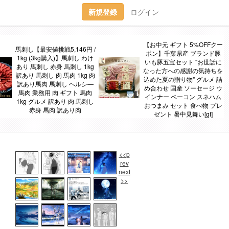
新規登録
ログイン
【お中元 ギフト 5%OFFクー
馬刺し【最安値挑戦5,146円 /
ポン】千葉県産 ブランド豚
1kg (3kg購入)】馬刺し わけ
いも豚五宝セット "お世話に
あり 馬刺し 赤身 馬刺し 1kg
なった方への感謝の気持ちを
訳あり 馬刺し 肉 馬肉 1kg 肉
込めた夏の贈り物" グルメ 詰
訳あり馬肉 馬刺し ヘルシ―
め合わせ 国産 ソーセージ ウ
馬肉 業務用 肉 ギフト 馬肉
インナー ベーコン スネハム
1kg グルメ 訳あり 肉 馬刺し
おつまみ セット 食べ物 プレ
赤身 馬肉 訳あり肉
ゼント 暑中見舞い[gf]
<<p
rev
next
>>