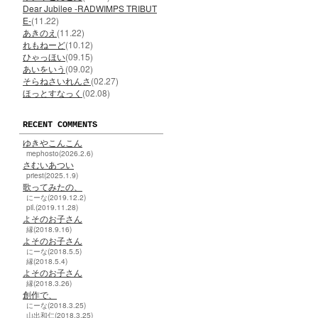
Dear Jubilee -RADWIMPS TRIBUT
E-
(11.22)
あきのえ
(11.22)
れもねーど
(10.12)
ひゃっほい
(09.15)
あいをいう
(09.02)
そらねさいれんさ
(02.27)
ほっとすなっく
(02.08)
RECENT COMMENTS
ゆきやこんこん
mephosto(2026.2.6)
さむいあつい
priest(2025.1.9)
歌ってみたの、
にーな(2019.12.2)
pil.(2019.11.28)
よそのお子さん
縁(2018.9.16)
よそのお子さん
にーな(2018.5.5)
縁(2018.5.4)
よそのお子さん
縁(2018.3.26)
創作で、
にーな(2018.3.25)
山出和仁(2018.3.25)