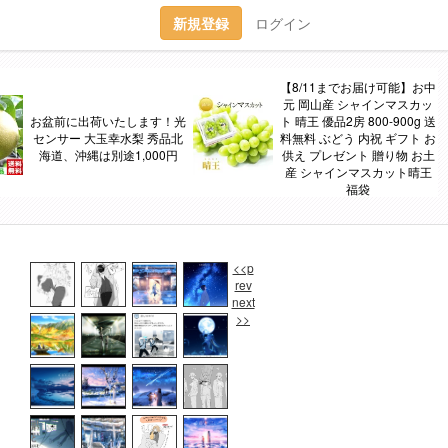
新規登録
ログイン
【8/11までお届け可能】お中
元 岡山産 シャインマスカッ
お盆前に出荷いたします！光
ト 晴王 優品2房 800-900g 送
センサー 大玉幸水梨 秀品北
料無料 ぶどう 内祝 ギフト お
海道、沖縄は別途1,000円
供え プレゼント 贈り物 お土
産 シャインマスカット晴王
福袋
<<p
rev
next
>>