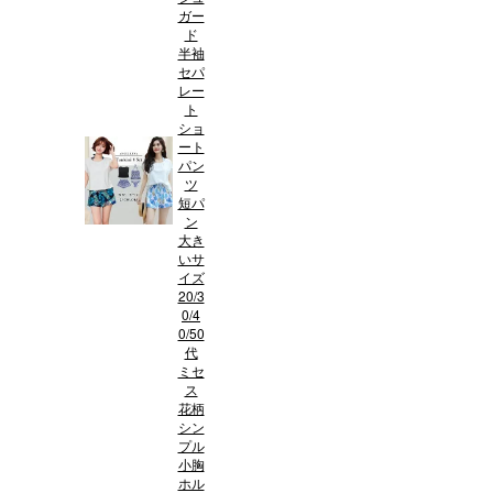
ガー
ド
半袖
セパ
レー
ト
ショ
ート
パン
ツ
短パ
ン
大き
いサ
イズ
20/3
0/4
0/50
代
ミセ
ス
花柄
シン
プル
小胸
ホル