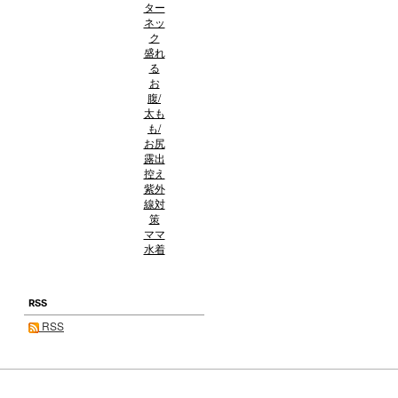
ター
ネッ
ク
盛れ
る
お
腹/
太も
も/
お尻
露出
控え
紫外
線対
策
ママ
水着
RSS
RSS