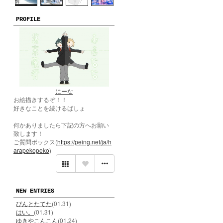
PROFILE
にーな
お絵描きするぞ！！
好きなことを続けるばしょ
何かありましたら下記の方へお願い
致します！
ご質問ボックス(
https://peing.net/ja/h
arapekopeko
)
NEW ENTRIES
ぴんとたてた
(01.31)
はい。
(01.31)
ゆきやこんこん
(01.24)