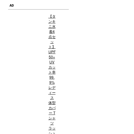
AD
【タ
ンキ
ニ水
着4
点セ
ッ
ト】
UPF
50+
UV
カッ
ト率
99.
9%
レデ
ィー
ス
体型
カバ
ー T
シャ
ツ
ラッ
シュ