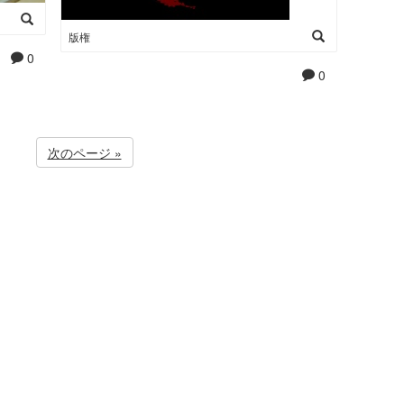
版権
0
0
次のページ »