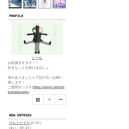
PROFILE
にーな
お絵描きするぞ！！
好きなことを続けるばしょ
何かありましたら下記の方へお願い
致します！
ご質問ボックス(
https://peing.net/ja/h
arapekopeko
)
NEW ENTRIES
ぴんとたてた
(01.31)
はい。
(01.31)