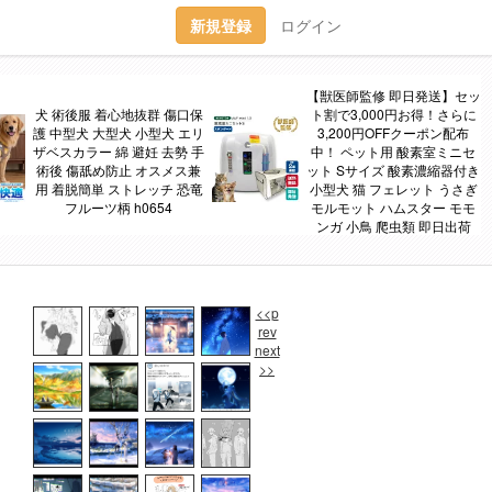
新規登録
ログイン
【獣医師監修 即日発送】セッ
犬 術後服 着心地抜群 傷口保
ト割で3,000円お得！さらに
護 中型犬 大型犬 小型犬 エリ
3,200円OFFクーポン配布
ザベスカラー 綿 避妊 去勢 手
中！ ペット用 酸素室ミニセ
術後 傷舐め防止 オスメス兼
ット Sサイズ 酸素濃縮器付き
用 着脱簡単 ストレッチ 恐竜
小型犬 猫 フェレット うさぎ
フルーツ柄 h0654
モルモット ハムスター モモ
ンガ 小鳥 爬虫類 即日出荷
<<p
rev
next
>>