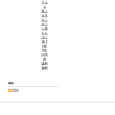
チョ
コ
黒ご
まき
なこ
ほう
じ茶
たん
ぱく
質 T
HE
PR
OTE
IN
送料
無料
RSS
RSS