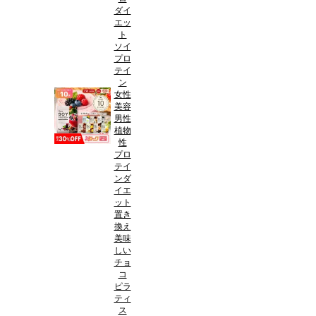
ダイ
エッ
ト
ソイ
プロ
テイ
ン
女性
美容
男性
植物
性
プロ
テイ
ンダ
イエ
ット
置き
換え
美味
しい
チョ
コ
ピラ
ティ
ス