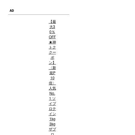
AD
【最
大3
0％
OFF
★神
トク
クー
ポ
ン】
〈新
規P
10
倍〉
人気
No.
1 ソ
イプ
ロテ
イン
1kg
3kg
ザプ
ロ