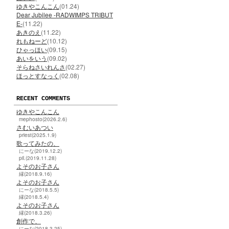
ゆきやこんこん
(01.24)
Dear Jubilee -RADWIMPS TRIBUT
E-
(11.22)
あきのえ
(11.22)
れもねーど
(10.12)
ひゃっほい
(09.15)
あいをいう
(09.02)
そらねさいれんさ
(02.27)
ほっとすなっく
(02.08)
RECENT COMMENTS
ゆきやこんこん
mephosto(2026.2.6)
さむいあつい
priest(2025.1.9)
歌ってみたの、
にーな(2019.12.2)
pil.(2019.11.28)
よそのお子さん
縁(2018.9.16)
よそのお子さん
にーな(2018.5.5)
縁(2018.5.4)
よそのお子さん
縁(2018.3.26)
創作で、
にーな(2018.3.25)